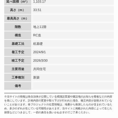
延べ面積（m²）
1,103.17
高さ（m）
33.51
最高高さ（m）
階数
地上11階
構造
RC造
基礎工法
杭基礎
着工予定
2024/9/1
竣工予定
2026/3/30
主要用途
共同住宅
工事種別
新築
備考
※当サイトの情報は各自治体が公開している標識設置届や建設地のお知らせ看板などの内容
を基にしています。計画内容の変更や取り下げが行われた場合、修正内容が反映されていな
いことがあります。各プロジェクトの位置情報は、地番から推測したものが含まれているた
め、多少のずれが生じている可能性があります。当サイトに掲載された内容によって生じた
損害などにつきまして、一切の責任を負いかねますのでご了承ください。