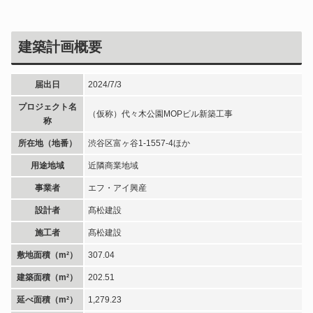
建築計画概要
届出日
2024/7/3
プロジェクト名
（仮称）代々木公園MOPビル新築工事
称
所在地（地番）
渋谷区富ヶ谷1-1557-4ほか
用途地域
近隣商業地域
事業者
エフ・アイ興産
設計者
髙松建設
施工者
髙松建設
敷地面積（m²）
307.04
建築面積（m²）
202.51
延べ面積（m²）
1,279.23