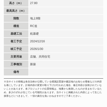
高さ（m）
27.80
最高高さ（m）
階数
地上9階
構造
RC造
基礎工法
杭基礎
着工予定
2024/12/16
竣工予定
2026/1/30
主要用途
店舗、共同住宅
工事種別
新築
備考
※当サイトの情報は各自治体が公開している標識設置届や建設地のお知らせ看板などの内容
を基にしています。計画内容の変更や取り下げが行われた場合、修正内容が反映されていな
いことがあります。各プロジェクトの位置情報は、地番から推測したものが含まれているた
め、多少のずれが生じている可能性があります。当サイトに掲載された内容によって生じた
損害などにつきまして、一切の責任を負いかねますのでご了承ください。