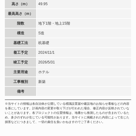
高さ（m）
49.95
最高高さ（m）
階数
地下1階・地上15階
構造
S造
基礎工法
杭基礎
着工予定
2024/11/1
竣工予定
2026/5/31
主要用途
ホテル
工事種別
新築
備考
※当サイトの情報は各自治体が公開している標識設置届や建設地のお知らせ看板などの内容
を基にしています。計画内容の変更や取り下げが行われた場合、修正内容が反映されていな
いことがあります。各プロジェクトの位置情報は、地番から推測したものが含まれているた
め、多少のずれが生じている可能性があります。当サイトに掲載された内容によって生じた
損害などにつきまして、一切の責任を負いかねますのでご了承ください。