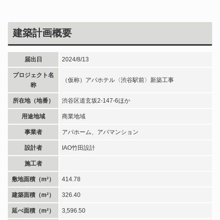
建築計画概要
届出日
2024/8/13
プロジェクト名
（仮称）アパホテル〈渋谷駅前〉新築工事
称
所在地（地番）
渋谷区道玄坂2-147-6ほか
用途地域
商業地域
事業者
アパホーム、アパマンション
設計者
IAO竹田設計
施工者
敷地面積（m²）
414.78
建築面積（m²）
326.40
延べ面積（m²）
3,596.50