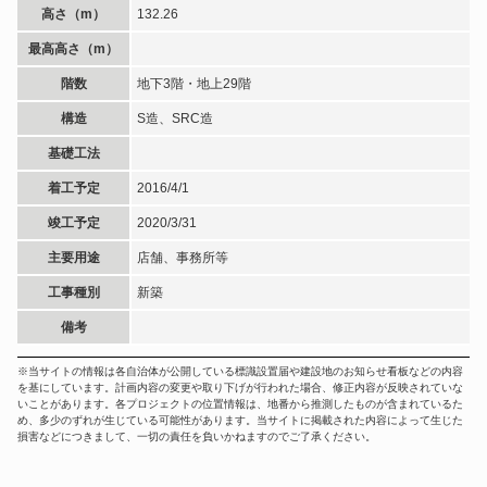
高さ（m）
132.26
最高高さ（m）
階数
地下3階・地上29階
構造
S造、SRC造
基礎工法
着工予定
2016/4/1
竣工予定
2020/3/31
主要用途
店舗、事務所等
工事種別
新築
備考
※当サイトの情報は各自治体が公開している標識設置届や建設地のお知らせ看板などの内容
を基にしています。計画内容の変更や取り下げが行われた場合、修正内容が反映されていな
いことがあります。各プロジェクトの位置情報は、地番から推測したものが含まれているた
め、多少のずれが生じている可能性があります。当サイトに掲載された内容によって生じた
損害などにつきまして、一切の責任を負いかねますのでご了承ください。