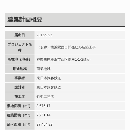
建築計画概要
届出日
2015/9/25
プロジェクト名
（仮称）横浜駅西口開発ビル新築工事
称
所在地（地番）
神奈川県横浜市西区南幸1-1-2ほか
用途地域
商業地域
事業者
東日本旅客鉄道
設計者
東日本旅客鉄道
施工者
竹中工務店
敷地面積（m²）
8,675.17
建築面積（m²）
7,251.14
延べ面積（m²）
97,454.82