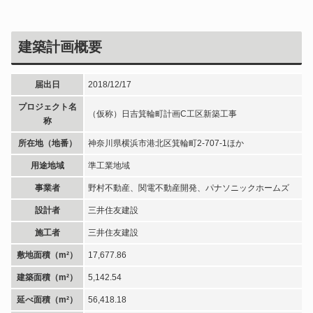
建築計画概要
届出日
2018/12/17
プロジェクト名
（仮称）日吉箕輪町計画C工区新築工事
称
所在地（地番）
神奈川県横浜市港北区箕輪町2-707-1ほか
用途地域
準工業地域
事業者
野村不動産、関電不動産開発、パナソニックホームズ
設計者
三井住友建設
施工者
三井住友建設
敷地面積（m²）
17,677.86
建築面積（m²）
5,142.54
延べ面積（m²）
56,418.18