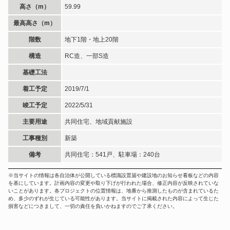
高さ（m）
59.99
最高高さ（m）
階数
地下1階・地上20階
構造
RC造、一部S造
基礎工法
着工予定
2019/7/1
竣工予定
2022/5/31
主要用途
共同住宅、地域貢献施設
工事種別
新築
備考
共同住宅：541戸、駐車場：240台
※当サイトの情報は各自治体が公開している標識設置届や建設地のお知らせ看板などの内容
を基にしています。計画内容の変更や取り下げが行われた場合、修正内容が反映されていな
いことがあります。各プロジェクトの位置情報は、地番から推測したものが含まれているた
め、多少のずれが生じている可能性があります。当サイトに掲載された内容によって生じた
損害などにつきまして、一切の責任を負いかねますのでご了承ください。